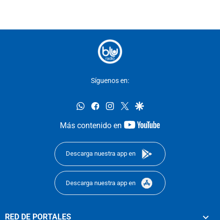
Síguenos en:
whatsapp
facebook
instagram
twitter
google
youtube-
Más contenido en
footer
Descarga nuestra app en
Descarga nuestra app en
RED DE PORTALES