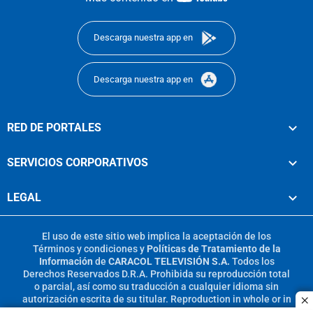
footer
Descarga nuestra app en
Descarga nuestra app en
RED DE PORTALES
SERVICIOS CORPORATIVOS
LEGAL
El uso de este sitio web implica la aceptación de los
Términos y condiciones
y
Políticas de Tratamiento de la
Información
de
CARACOL TELEVISIÓN S.A.
Todos los
Derechos Reservados D.R.A. Prohibida su reproducción total
o parcial, así como su traducción a cualquier idioma sin
autorización escrita de su titular. Reproduction in whole or in
c
part, or translation without written permission is prohibited.