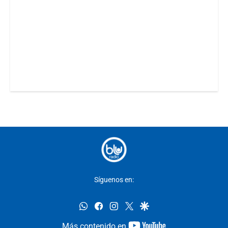
Síguenos en:
whatsapp
facebook
instagram
twitter
google
youtube-
Más contenido en