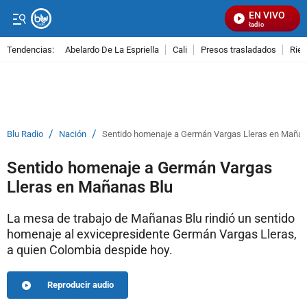
EN VIVO
Señal Visual Radio
Tendencias:
Abelardo De La Espriella
Cali
Presos trasladados
Rie
PUBLICIDAD
/
/
Blu Radio
Nación
Sentido homenaje a Germán Vargas Lleras en Mañan
Sentido homenaje a Germán Vargas
Lleras en Mañanas Blu
La mesa de trabajo de Mañanas Blu rindió un sentido
homenaje al exvicepresidente Germán Vargas Lleras,
a quien Colombia despide hoy.
Reproducir audio