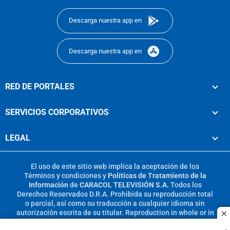
Descarga nuestra app en
Descarga nuestra app en
RED DE PORTALES
SERVICIOS CORPORATIVOS
LEGAL
El uso de este sitio web implica la aceptación de los
Términos y condiciones
y
Políticas de Tratamiento de la
Información
de
CARACOL TELEVISIÓN S.A.
Todos los
Derechos Reservados D.R.A. Prohibida su reproducción total
o parcial, así como su traducción a cualquier idioma sin
autorización escrita de su titular. Reproduction in whole or in
c
part, or translation without written permission is prohibited.