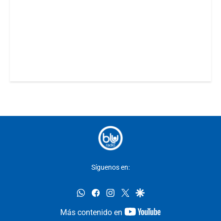
Síguenos en:
whatsapp
facebook
instagram
twitter
google
youtube-
Más contenido en
footer