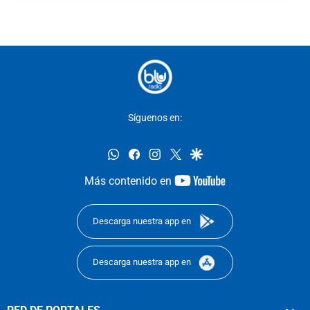
Síguenos en:
whatsapp
facebook
instagram
twitter
google
youtube-
Más contenido en
footer
Descarga nuestra app en
Descarga nuestra app en