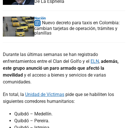
De La Espriella
Nación
Nuevo decreto para taxis en Colombia:
cambian tarjetas de operación, trámites y
planillas
Durante las últimas semanas se han registrado
enfrentamientos entre el Clan del Golfo y el
ELN
,
además,
este grupo anunció un paro armado que afectó la
movilidad
y el acceso a bienes y servicios de varias
comunidades.
En total, la
Unidad de Víctimas
pide que se habiliten los
siguientes corredores humanitarios:
Quibdó́ – Medellín.
Quibdó́ – Pereira.
Quibdó – Istmina.