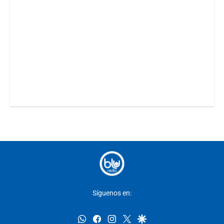
Síguenos en:
whatsapp
facebook
instagram
twitter
google