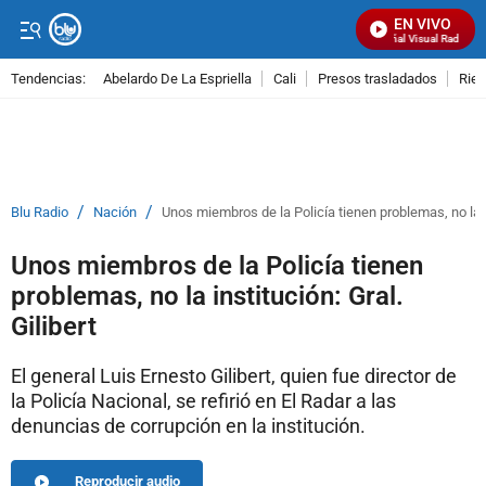
EN VIVO
Señal Visual Radio
Tendencias:
Abelardo De La Espriella
Cali
Presos trasladados
Rie
PUBLICIDAD
/
/
Blu Radio
Nación
Unos miembros de la Policía tienen problemas, no la in
Unos miembros de la Policía tienen
problemas, no la institución: Gral.
Gilibert
El general Luis Ernesto Gilibert, quien fue director de
la Policía Nacional, se refirió en El Radar a las
denuncias de corrupción en la institución.
Reproducir audio