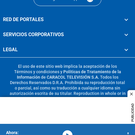
RED DE PORTALES
SERVICIOS CORPORATIVOS
LEGAL
El uso de este sitio web implica la aceptación de los
Términos y condiciones
y
Políticas de Tratamiento de la
Información
de
CARACOL TELEVISIÓN S.A.
Todos los
Derechos Reservados D.R.A. Prohibida su reproducción total
o parcial, así como su traducción a cualquier idioma sin
autorización escrita de su titular. Reproduction in whole or in
c
part, or translation without written permission is prohibited.
All rights reserved 2025.
PUBLICIDAD
MIEMBRO DE:
media-icon