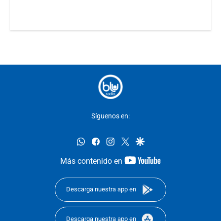
Síguenos en:
whatsapp
facebook
instagram
twitter
google
youtube-
Más contenido en
footer
Descarga nuestra app en
Descarga nuestra app en