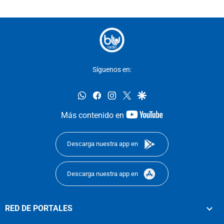
Síguenos en:
whatsapp
facebook
instagram
twitter
google
youtube-
Más contenido en
footer
Descarga nuestra app en
Descarga nuestra app en
RED DE PORTALES