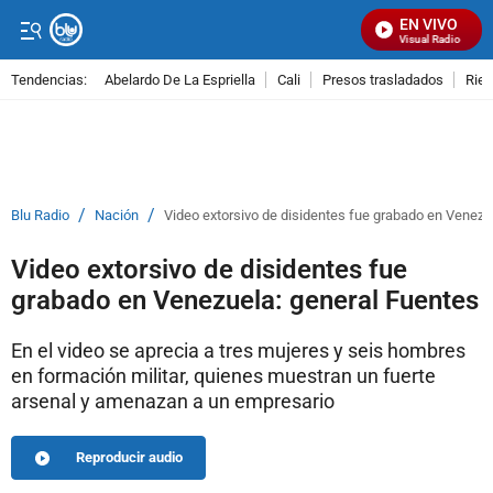
EN VIVO
Señal Visual Radio
Tendencias:
Abelardo De La Espriella
Cali
Presos trasladados
Rie
PUBLICIDAD
/
/
Blu Radio
Nación
Video extorsivo de disidentes fue grabado en Venezu
Video extorsivo de disidentes fue
grabado en Venezuela: general Fuentes
En el video se aprecia a tres mujeres y seis hombres
en formación militar, quienes muestran un fuerte
arsenal y amenazan a un empresario
Reproducir audio