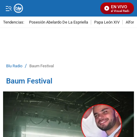
EN VIVO
Señal Visual Radio
Tendencias:
Posesión Abelardo De La Espriella
Papa León XIV
Alfons
PUBLICIDAD
/
Blu Radio
Baum Festival
Baum Festival