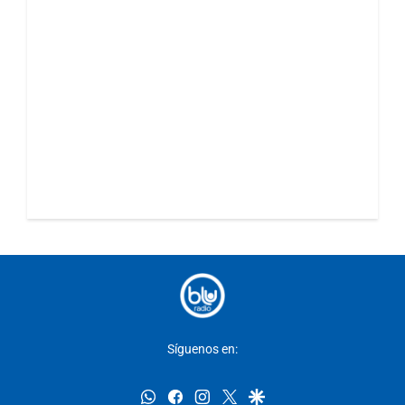
Síguenos en:
whatsapp
facebook
instagram
twitter
google