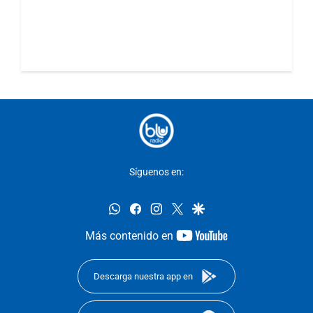
Síguenos en:
whatsapp
facebook
instagram
twitter
google
youtube-
Más contenido en
footer
Descarga nuestra app en