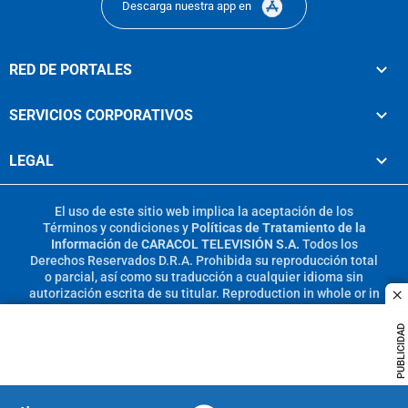
Descarga nuestra app en
RED DE PORTALES
SERVICIOS CORPORATIVOS
LEGAL
El uso de este sitio web implica la aceptación de los
Términos y condiciones
y
Políticas de Tratamiento de la
Información
de
CARACOL TELEVISIÓN S.A.
Todos los
Derechos Reservados D.R.A. Prohibida su reproducción total
o parcial, así como su traducción a cualquier idioma sin
autorización escrita de su titular. Reproduction in whole or in
c
part, or translation without written permission is prohibited.
All rights reserved 2025.
PUBLICIDAD
MIEMBRO DE: