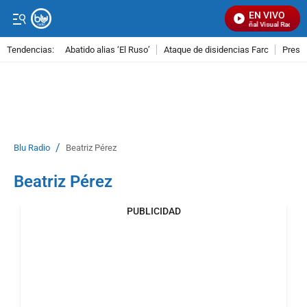
EN VIVO
Señal Visual Radio
Tendencias:
Abatido alias ‘El Ruso’
Ataque de disidencias Farc
Preso
PUBLICIDAD
/
Blu Radio
Beatriz Pérez
Beatriz Pérez
PUBLICIDAD