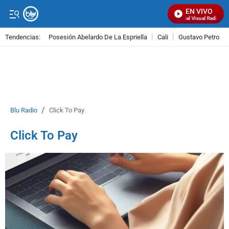
EN VIVO
Señal Visual Radio
Tendencias:
Posesión Abelardo De La Espriella
Cali
Gustavo Petro
PUBLICIDAD
/
Blu Radio
Click To Pay
Click To Pay