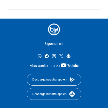
Síguenos en:
whatsapp
facebook
instagram
twitter
google
youtube-
Más contenido en
footer
Descarga nuestra app en
Descarga nuestra app en