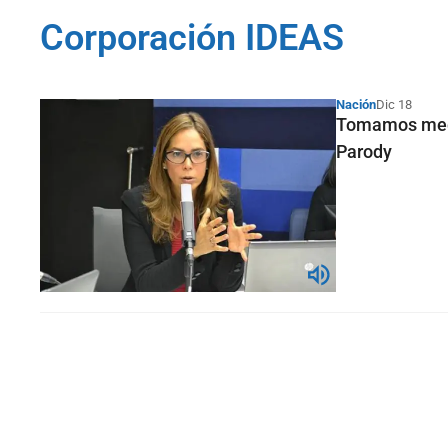
Corporación IDEAS
Nación
Dic 18
Tomamos medi
Parody