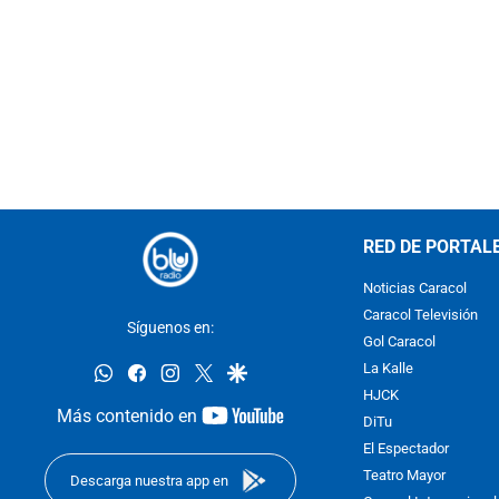
RED DE PORTAL
Noticias Caracol
Caracol Televisión
Síguenos en:
Gol Caracol
whatsapp
facebook
instagram
twitter
google
La Kalle
HJCK
youtube-
Más contenido en
DiTu
footer
El Espectador
Teatro Mayor
Descarga nuestra app en