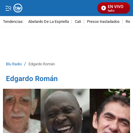
EN VIVO
Señal Visual Radio
Tendencias:
Abelardo De La Espriella
Cali
Presos trasladados
Rie
PUBLICIDAD
/
Blu Radio
Edgardo Román
Edgardo Román