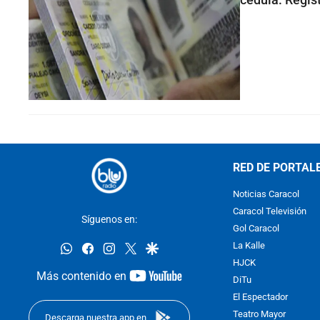
RED DE PORTAL
Noticias Caracol
Caracol Televisión
Síguenos en:
Gol Caracol
whatsapp
facebook
instagram
twitter
google
La Kalle
HJCK
youtube-
Más contenido en
DiTu
footer
El Espectador
Teatro Mayor
Descarga nuestra app en