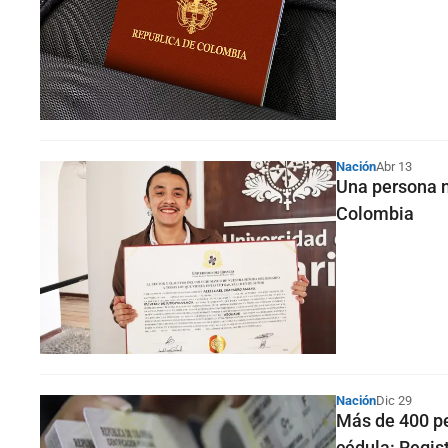
Nación
Abr 13
Una persona no
Colombia
Nación
Dic 29
Más de 400 pe
cédula: Regis