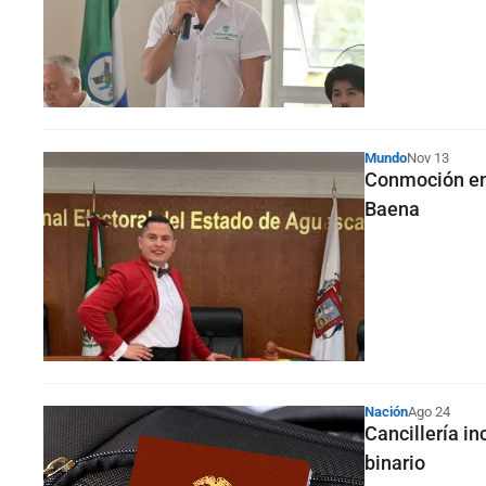
Mundo
Nov 13
Conmoción en 
Baena
Nación
Ago 24
Cancillería in
binario