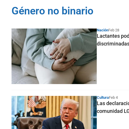
Género no binario
Nación
Feb 28
Lactantes pod
discriminadas
Cultura
Feb 4
Las declaraci
comunidad L