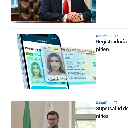
Nación
Ene 17
Registraduría 
piden
Salud
Sept 27
Supersalud de
niños