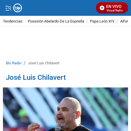
EN VIVO
Señal Visual Radio
Tendencias:
Posesión Abelardo De La Espriella
Papa León XIV
Alfons
PUBLICIDAD
/
Blu Radio
José Luis Chilavert
José Luis Chilavert