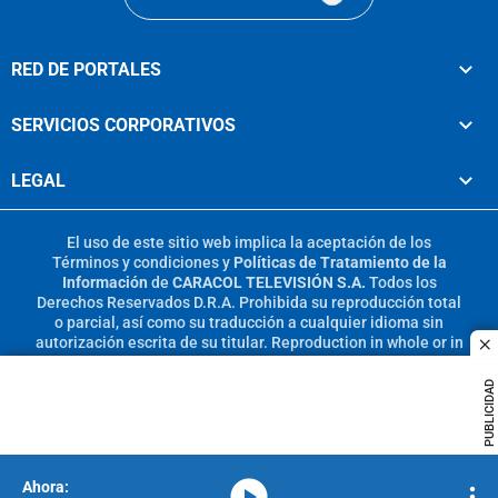
RED DE PORTALES
SERVICIOS CORPORATIVOS
LEGAL
El uso de este sitio web implica la aceptación de los
Términos y condiciones
y
Políticas de Tratamiento de la
Información
de
CARACOL TELEVISIÓN S.A.
Todos los
Derechos Reservados D.R.A. Prohibida su reproducción total
o parcial, así como su traducción a cualquier idioma sin
autorización escrita de su titular. Reproduction in whole or in
c
part, or translation without written permission is prohibited.
All rights reserved 2025.
PUBLICIDAD
MIEMBRO DE:
media-icon