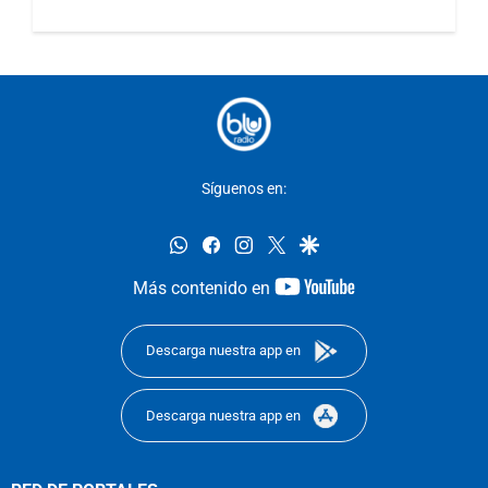
Síguenos en:
whatsapp
facebook
instagram
twitter
google
youtube-
Más contenido en
footer
Descarga nuestra app en
Descarga nuestra app en