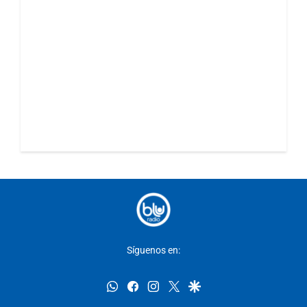
Síguenos en:
whatsapp
facebook
instagram
twitter
google