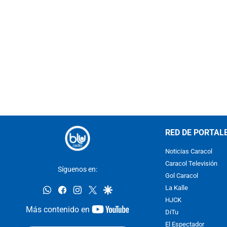
RED DE PORTAL
Noticias Caracol
Caracol Televisión
Síguenos en:
Gol Caracol
whatsapp
facebook
instagram
twitter
google
La Kalle
HJCK
youtube-
Más contenido en
DiTu
footer
El Espectador