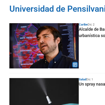
Universidad de Pensilvan
Caribe
Dic 2
Alcalde de Ba
urbanística s
Salud
Dic 1
Un spray nasa