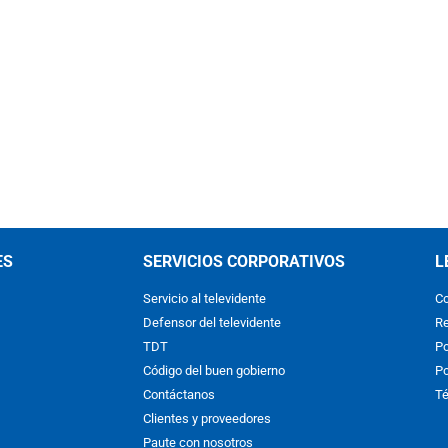
ES
SERVICIOS CORPORATIVOS
L
Servicio al televidente
Co
Defensor del televidente
Re
TDT
Po
Código del buen gobierno
Po
Contáctanos
Té
Clientes y proveedores
Paute con nosotros