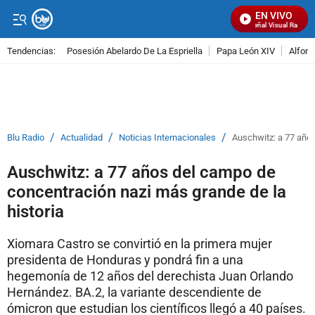
EN VIVO
Señal Visual Radio
Tendencias:
Posesión Abelardo De La Espriella
Papa León XIV
Alfons
PUBLICIDAD
/
/
/
Blu Radio
Actualidad
Noticias Internacionales
Auschwitz: a 77 años
Auschwitz: a 77 años del campo de
concentración nazi más grande de la
historia
Xiomara Castro se convirtió en la primera mujer
presidenta de Honduras y pondrá fin a una
hegemonía de 12 años del derechista Juan Orlando
Hernández. BA.2, la variante descendiente de
ómicron que estudian los científicos llegó a 40 países.