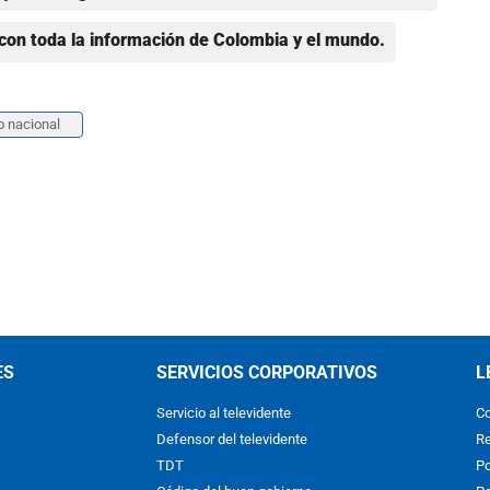
con toda la información de Colombia y el mundo.
o nacional
ES
SERVICIOS CORPORATIVOS
L
Servicio al televidente
Co
Defensor del televidente
Re
TDT
Po