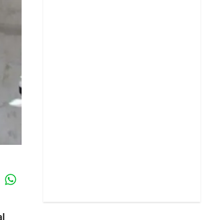
Whatsapp
k
al