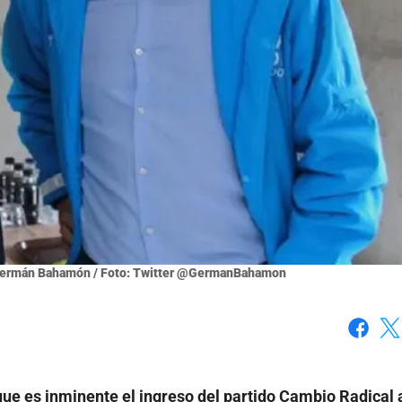
 Germán Bahamón / Foto: Twitter @GermanBahamon
Faceboo
X
que es inminente el ingreso del partido Cambio Radical 