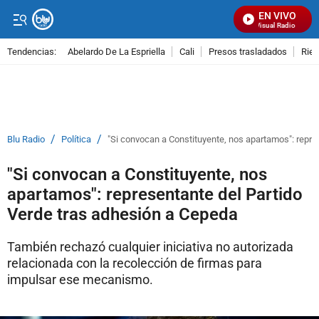
EN VIVO
Señal Visual Radio
Tendencias:
Abelardo De La Espriella
Cali
Presos trasladados
Rie
PUBLICIDAD
/
/
Blu Radio
Política
"Si convocan a Constituyente, nos apartamos": repre
"Si convocan a Constituyente, nos
apartamos": representante del Partido
Verde tras adhesión a Cepeda
También rechazó cualquier iniciativa no autorizada
relacionada con la recolección de firmas para
impulsar ese mecanismo.