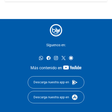
Síguenos en:
whatsapp
facebook
instagram
twitter
google
youtube-
Más contenido en
footer
Descarga nuestra app en
Descarga nuestra app en