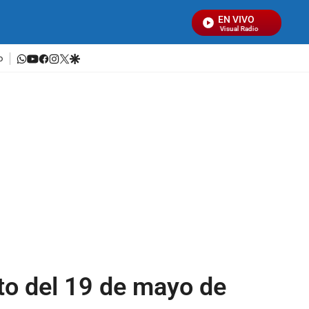
EN VIVO
Señal Visual Radio
whatsapp
youtube
facebook
instagram
twitter
google
o
to del 19 de mayo de