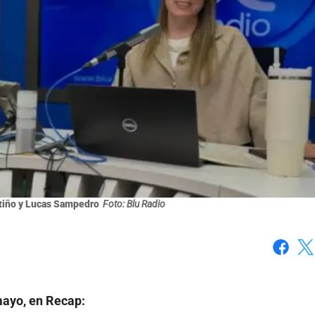
atiño y Lucas Sampedro
Foto: Blu Radio
Faceboo
X
mayo, en Recap: