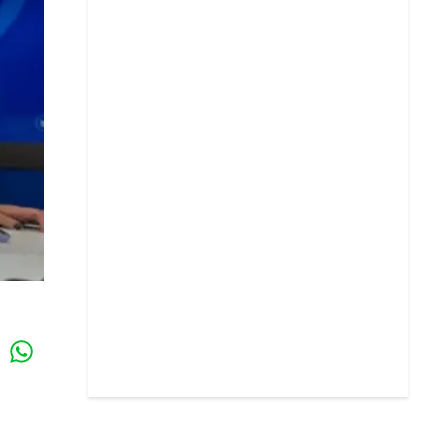
Whatsapp
k