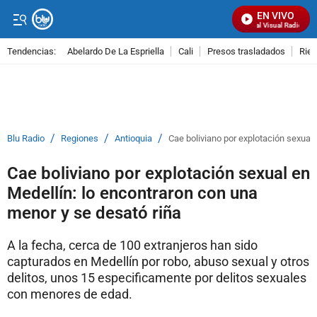
EN VIVO
Señal Visual Radio
Tendencias:
Abelardo De La Espriella
Cali
Presos trasladados
Rie
PUBLICIDAD
/
/
/
Blu Radio
Regiones
Antioquia
Cae boliviano por explotación sexual 
Cae boliviano por explotación sexual en
Medellín: lo encontraron con una
menor y se desató riña
A la fecha, cerca de 100 extranjeros han sido
capturados en Medellín por robo, abuso sexual y otros
delitos, unos 15 especificamente por delitos sexuales
con menores de edad.