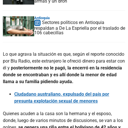
armas y un dron
Antioquia
Sectores políticos en Antioquia
respaldan a De La Espriella por el traslado de
106 cabecillas
Lo que agrava la situación es que, según el reporte conocido
por Blu Radio, este extranjero le ofreció dinero para estar con
él y
posteriormente no le pagó, la encerró en la residencia
donde se encontraban y es allí donde la menor de edad
llama a su familia pidiendo ayuda.
Ciudadano australiano, expulsado del país por
presunta explotación sexual de menores
Quienes acuden a la casa son la hermana y el esposo,
donde, luego de varios minutos de discusiones, se van a los
golpes,
se genera una riña entre el boliviano de 42 años y