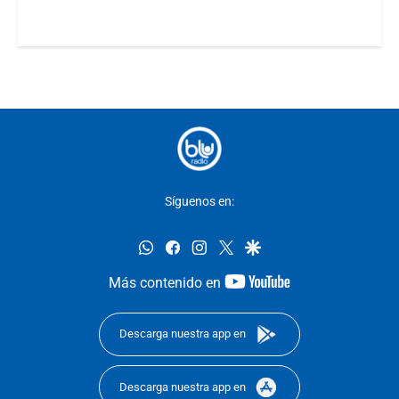
Síguenos en:
whatsapp
facebook
instagram
twitter
google
youtube-
Más contenido en
footer
Descarga nuestra app en
Descarga nuestra app en