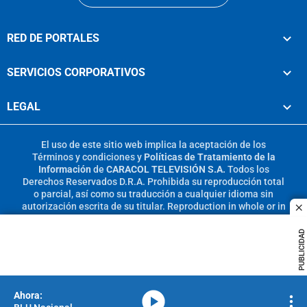
RED DE PORTALES
SERVICIOS CORPORATIVOS
LEGAL
El uso de este sitio web implica la aceptación de los
Términos y condiciones
y
Políticas de Tratamiento de la
Información
de
CARACOL TELEVISIÓN S.A.
Todos los
Derechos Reservados D.R.A. Prohibida su reproducción total
o parcial, así como su traducción a cualquier idioma sin
autorización escrita de su titular. Reproduction in whole or in
c
part, or translation without written permission is prohibited.
All rights reserved 2025.
PUBLICIDAD
MIEMBRO DE:
media-icon