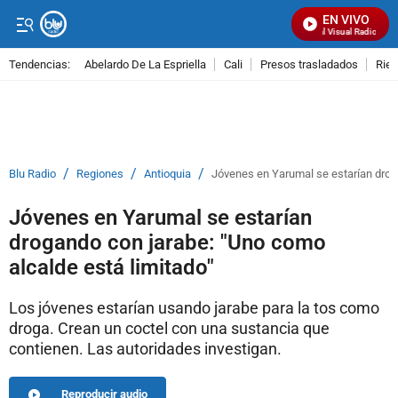
EN VIVO
Señal Visual Radio
Tendencias:
Abelardo De La Espriella
Cali
Presos trasladados
Rie
PUBLICIDAD
/
/
/
Blu Radio
Regiones
Antioquia
Jóvenes en Yarumal se estarían droga
Jóvenes en Yarumal se estarían
drogando con jarabe: "Uno como
alcalde está limitado"
Los jóvenes estarían usando jarabe para la tos como
droga. Crean un coctel con una sustancia que
contienen. Las autoridades investigan.
Reproducir audio