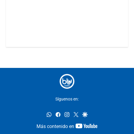
Síguenos en:
whatsapp
facebook
instagram
twitter
google
youtube-
Más contenido en
footer