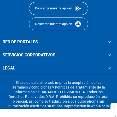
Descarga nuestra app en
Descarga nuestra app en
RED DE PORTALES
SERVICIOS CORPORATIVOS
LEGAL
El uso de este sitio web implica la aceptación de los
Términos y condiciones
y
Políticas de Tratamiento de la
Información
de
CARACOL TELEVISIÓN S.A.
Todos los
Derechos Reservados D.R.A. Prohibida su reproducción total
o parcial, así como su traducción a cualquier idioma sin
autorización escrita de su titular. Reproduction in whole or in
c
part, or translation without written permission is prohibited.
All rights reserved 2025.