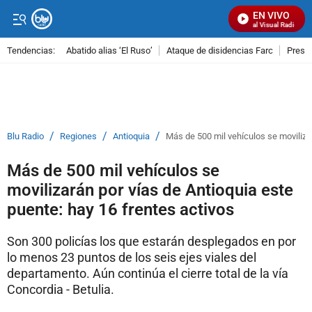
EN VIVO
Señal Visual Radio
Tendencias:
Abatido alias ‘El Ruso’
Ataque de disidencias Farc
Preso
PUBLICIDAD
/
/
/
Blu Radio
Regiones
Antioquia
Más de 500 mil vehículos se movilizar
Más de 500 mil vehículos se
movilizarán por vías de Antioquia este
puente: hay 16 frentes activos
Son 300 policías los que estarán desplegados en por
lo menos 23 puntos de los seis ejes viales del
departamento. Aún continúa el cierre total de la vía
Concordia - Betulia.