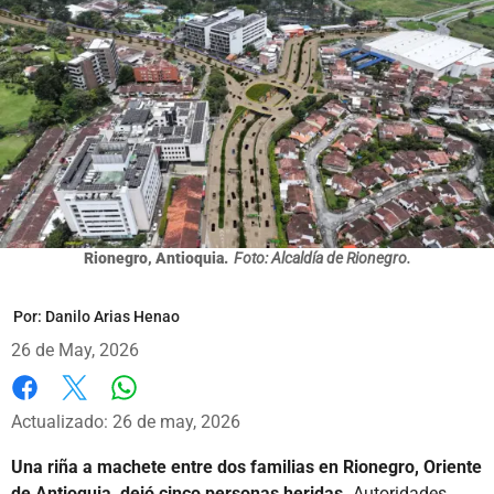
Rionegro, Antioquia.
Foto: Alcaldía de Rionegro.
Por:
Danilo Arias Henao
26 de May, 2026
Whatsapp
Facebook
X
Actualizado: 26 de may, 2026
Una riña a machete entre dos familias en Rionegro, Oriente
de Antioquia, dejó cinco personas heridas.
Autoridades