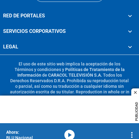
RED DE PORTALES
SERVICIOS CORPORATIVOS
LEGAL
El uso de este sitio web implica la aceptación de los
Términos y condiciones
y
Políticas de Tratamiento de la
Información
de
CARACOL TELEVISIÓN S.A.
Todos los
Derechos Reservados D.R.A. Prohibida su reproducción total
o parcial, así como su traducción a cualquier idioma sin
autorización escrita de su titular. Reproduction in whole or in
c
part, or translation without written permission is prohibited.
All rights reserved 2025.
PUBLICIDAD
MIEMBRO DE:
media-icon
BLU Nacional