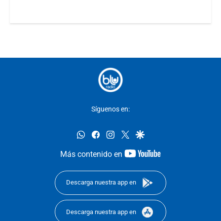
Síguenos en:
whatsapp
facebook
instagram
twitter
google
youtube-
Más contenido en
footer
Descarga nuestra app en
Descarga nuestra app en