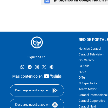
✔️ Síganos en Google Noticias 
RED DE PORTAL
Noticias Caracol
Caracol Televisión
Síguenos en:
Gol Caracol
whatsapp
facebook
instagram
twitter
google
La Kalle
HJCK
youtube-
Más contenido en
DiTu
footer
El Espectador
Teatro Mayor
Descarga nuestra app en
Caracol Internacional
Caracol Corporativo
Descarga nuestra app en
Caracol Next