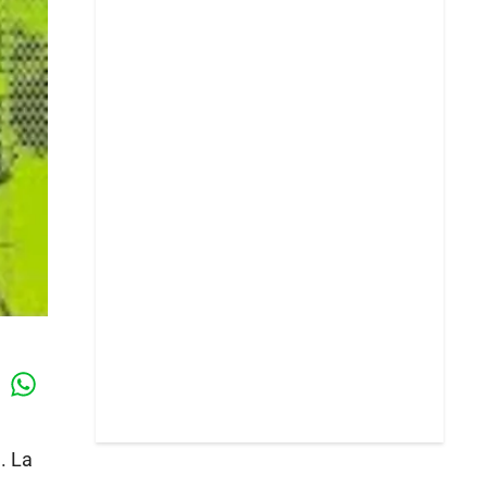
Whatsapp
k
. La