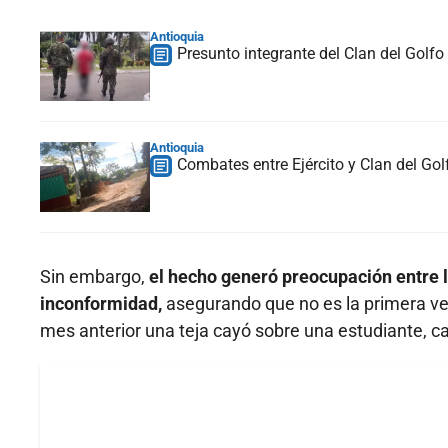
Antioquia
Presunto integrante del Clan del Golfo 
Antioquia
Combates entre Ejército y Clan del Go
Sin embargo,
el hecho generó preocupación entre 
inconformidad,
asegurando que no es la primera vez
mes anterior una teja cayó sobre una estudiante, c