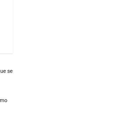
que se
como