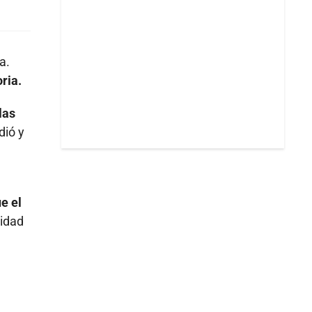
a.
ria.
las
dió y
e el
ridad