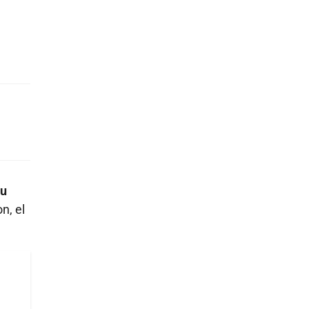
su
n, el