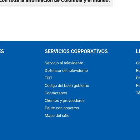
con toda la información de Colombia y el mundo.
ES
SERVICIOS CORPORATIVOS
L
Servicio al televidente
Co
Defensor del televidente
Re
TDT
Po
Código del buen gobierno
Po
Contáctanos
Té
Clientes y proveedores
Paute con nosotros
Mapa del sitio