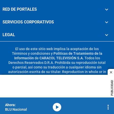
RED DE PORTALES
SERVICIOS CORPORATIVOS
LEGAL
El uso de este sitio web implica la aceptación de los
Términos y condiciones
y
Políticas de Tratamiento de la
Información
de
CARACOL TELEVISIÓN S.A.
Todos los
Derechos Reservados D.R.A. Prohibida su reproducción total
o parcial, así como su traducción a cualquier idioma sin
autorización escrita de su titular. Reproduction in whole or in
c
part, or translation without written permission is prohibited.
All rights reserved 2025.
PUBLICIDAD
MIEMBRO DE:
media-icon
BLU Nacional