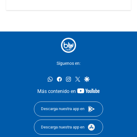
Síguenos en:
whatsapp
facebook
instagram
twitter
google
youtube-
Más contenido en
footer
Descarga nuestra app en
Descarga nuestra app en