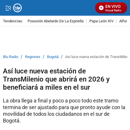
EN VIVO
Señal Visual Radio
Tendencias:
Posesión Abelardo De La Espriella
Papa León XIV
Alfons
PUBLICIDAD
/
/
/
Blu Radio
Regiones
Bogotá
Así luce nueva estación de TransMilenio
Así luce nueva estación de
TransMilenio que abrirá en 2026 y
beneficiará a miles en el sur
La obra llega a final y poco a poco todo este tramo
termina de ser ajustado para que pronto ayude con la
movilidad de todos los ciudadanos en el sur de
Bogotá.