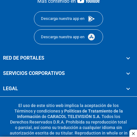
youtube-
Más contenido en
footer
Descarga nuestra app en
Descarga nuestra app en
RED DE PORTALES
SERVICIOS CORPORATIVOS
LEGAL
El uso de este sitio web implica la aceptación de los
Términos y condiciones
y
Políticas de Tratamiento de la
Información
de
CARACOL TELEVISIÓN S.A.
Todos los
Derechos Reservados D.R.A. Prohibida su reproducción total
o parcial, así como su traducción a cualquier idioma sin
autorización escrita de su titular. Reproduction in whole or in
c