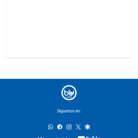
Síguenos en:
whatsapp
facebook
instagram
twitter
google