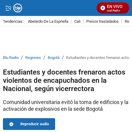
EN VIVO
Señal Visual Radio
Tendencias:
Abelardo De La Espriella
Cali
Presos trasladados
Rie
PUBLICIDAD
/
/
/
Blu Radio
Regiones
Bogotá
Estudiantes y docentes frenaron actos 
Estudiantes y docentes frenaron actos
violentos de encapuchados en la
Nacional, según vicerrectora
Comunidad universitaria evitó la toma de edificios y la
activación de explosivos en la sede Bogotá
Reproducir audio