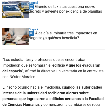
Bogotá
Gremio de taxistas cuestiona nuevo
decreto y advierte por exigencia de planillas
Bogotá
Alcaldía eliminaría tres impuestos en
Bogotá: ¿a quiénes beneficia?
“Los estudiantes y profesores que se encontraban
impidieron que se tomaran el
edificio y que los evacuaran
del espacio
”, afirmó la directiva universitaria en la entrevista
con Néstor Morales.
El hecho ocurrió hacia el mediodía,
cuando las autoridades
internas de la universidad recibieron alertas sobre
personas que ingresaron a edificios cercanos a la Facultad
de Ciencias Humanas
y comenzaron a cambiarse de ropa