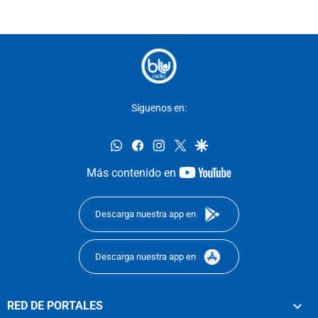
Síguenos en:
whatsapp
facebook
instagram
twitter
google
youtube-
Más contenido en
footer
Descarga nuestra app en
Descarga nuestra app en
RED DE PORTALES