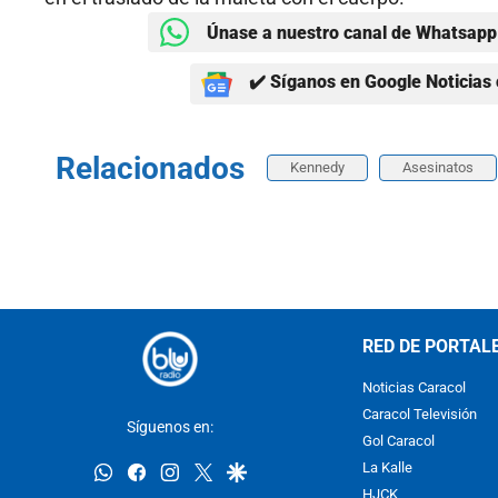
Únase a nuestro canal de Whatsapp 
✔️ Síganos en Google Noticias 
Relacionados
Kennedy
Asesinatos
RED DE PORTAL
Noticias Caracol
Caracol Televisión
Síguenos en:
Gol Caracol
whatsapp
facebook
instagram
twitter
google
La Kalle
HJCK