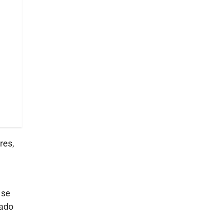
res,
 se
rado