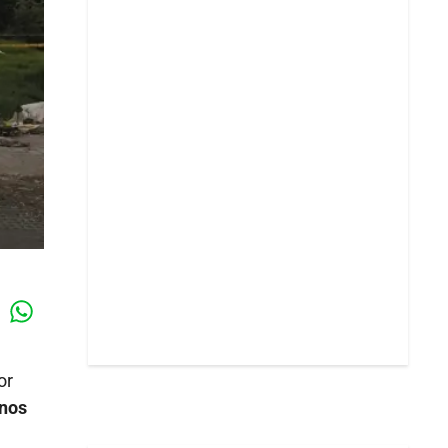
Whatsapp
k
or
gnos