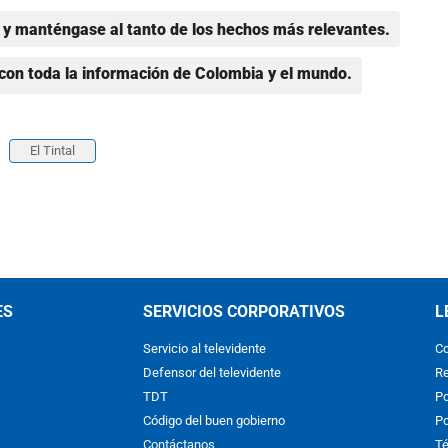
y manténgase al tanto de los hechos más relevantes.
con toda la información de Colombia y el mundo.
El Tintal
ES
SERVICIOS CORPORATIVOS
L
Servicio al televidente
Co
Defensor del televidente
Re
TDT
Po
Código del buen gobierno
Po
Contáctanos
Té