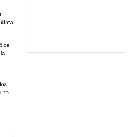
n
ediata
5 de
ía
ios
o no