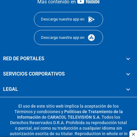
youtube-
Más contenido en
footer
Descarga nuestra app en
Descarga nuestra app en
RED DE PORTALES
SERVICIOS CORPORATIVOS
LEGAL
El uso de este sitio web implica la aceptación de los
Términos y condiciones
y
Políticas de Tratamiento de la
Información
de
CARACOL TELEVISIÓN S.A.
Todos los
Derechos Reservados D.R.A. Prohibida su reproducción total
o parcial, así como su traducción a cualquier idioma sin
autorización escrita de su titular. Reproduction in whole or in
c