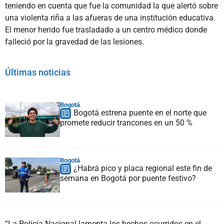
teniendo en cuenta que fue la comunidad la que alertó sobre
una violenta riña a las afueras de una institución educativa.
El menor herido fue trasladado a un centro médico donde
falleció por la gravedad de las lesiones.
Últimas noticias
Bogotá
Bogotá estrena puente en el norte que
promete reducir trancones en un 50 %
Bogotá
¿Habrá pico y placa regional este fin de
semana en Bogotá por puente festivo?
“La Policía Nacional lamenta los hechos ocurridos en el