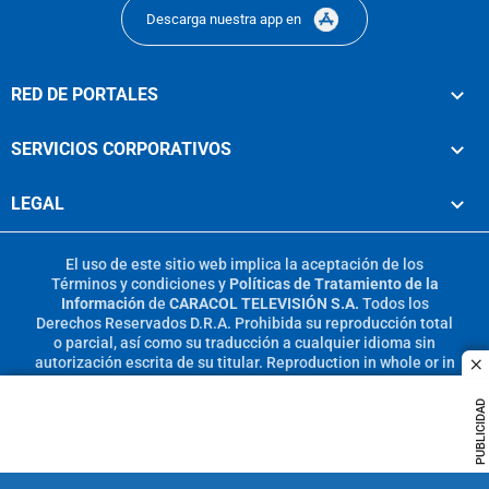
Descarga nuestra app en
RED DE PORTALES
SERVICIOS CORPORATIVOS
LEGAL
El uso de este sitio web implica la aceptación de los
Términos y condiciones
y
Políticas de Tratamiento de la
Información
de
CARACOL TELEVISIÓN S.A.
Todos los
Derechos Reservados D.R.A. Prohibida su reproducción total
o parcial, así como su traducción a cualquier idioma sin
autorización escrita de su titular. Reproduction in whole or in
c
part, or translation without written permission is prohibited.
All rights reserved 2025.
PUBLICIDAD
MIEMBRO DE: