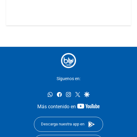
Síguenos en:
whatsapp
facebook
instagram
twitter
google
youtube-
Más contenido en
footer
Descarga nuestra app en