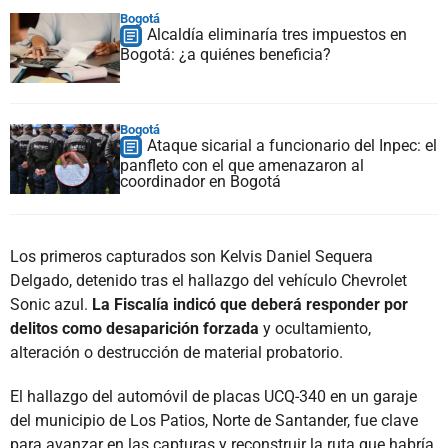
Bogotá
Alcaldía eliminaría tres impuestos en
Bogotá: ¿a quiénes beneficia?
Bogotá
Ataque sicarial a funcionario del Inpec: el
panfleto con el que amenazaron al
coordinador en Bogotá
Los primeros capturados son Kelvis Daniel Sequera
Delgado, detenido tras el hallazgo del vehículo Chevrolet
Sonic azul.
La Fiscalía indicó que deberá responder por
delitos como desaparición forzada
y ocultamiento,
alteración o destrucción de material probatorio.
El hallazgo del automóvil de placas UCQ-340 en un garaje
del municipio de Los Patios, Norte de Santander, fue clave
para avanzar en las capturas y reconstruir la ruta que habría