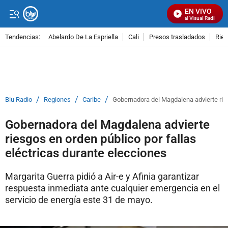
EN VIVO
Señal Visual Radio
Tendencias:
Abelardo De La Espriella
Cali
Presos trasladados
Rie
PUBLICIDAD
/
/
/
Blu Radio
Regiones
Caribe
Gobernadora del Magdalena advierte ries
Gobernadora del Magdalena advierte
riesgos en orden público por fallas
eléctricas durante elecciones
Margarita Guerra pidió a Air-e y Afinia garantizar
respuesta inmediata ante cualquier emergencia en el
servicio de energía este 31 de mayo.