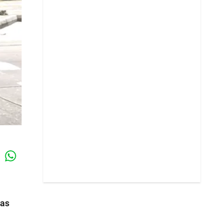
Whatsapp
k
las