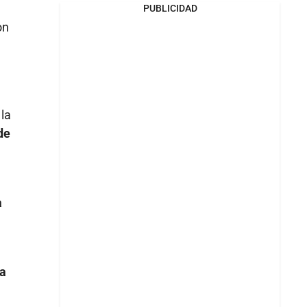
PUBLICIDAD
on
 la
de
a
 a