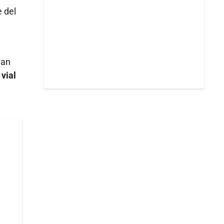
e del
uan
 vial