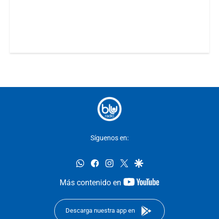
Síguenos en:
whatsapp
facebook
instagram
twitter
google
youtube-
Más contenido en
footer
Descarga nuestra app en