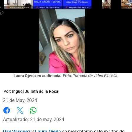
Laura Ojeda en audiencia.
Foto: Tomada de video Fiscalía.
Por:
Inguel Julieth de la Rosa
21 de May, 2024
Whatsapp
Facebook
X
Actualizado: 21 de may, 2024
Day Vásquez
y
Laura Ojeda
se presentaron este martes de