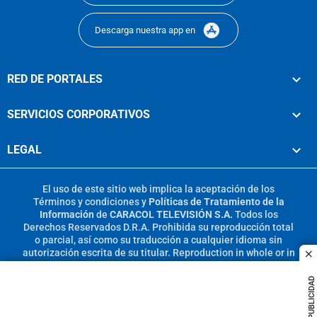
Descarga nuestra app en
RED DE PORTALES
SERVICIOS CORPORATIVOS
LEGAL
El uso de este sitio web implica la aceptación de los
Términos y condiciones
y
Políticas de Tratamiento de la
Información
de
CARACOL TELEVISIÓN S.A.
Todos los
Derechos Reservados D.R.A. Prohibida su reproducción total
o parcial, así como su traducción a cualquier idioma sin
autorización escrita de su titular. Reproduction in whole or in
c
part, or translation without written permission is prohibited.
All rights reserved 2025.
PUBLICIDAD
MIEMBRO DE: