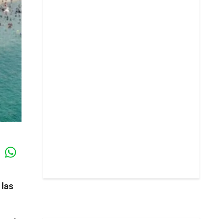
Whatsapp
k
 las