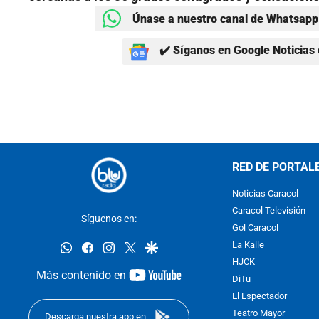
Únase a nuestro canal de Whatsapp 
✔️ Síganos en Google Noticias 
RED DE PORTAL
Noticias Caracol
Caracol Televisión
Síguenos en:
Gol Caracol
whatsapp
facebook
instagram
twitter
google
La Kalle
HJCK
youtube-
Más contenido en
DiTu
footer
El Espectador
Teatro Mayor
Descarga nuestra app en