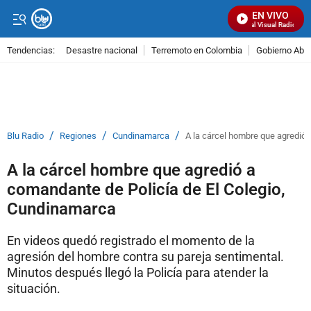
EN VIVO
Señal Visual Radio
Tendencias:
Desastre nacional
Terremoto en Colombia
Gobierno Abel
PUBLICIDAD
/
/
/
Blu Radio
Regiones
Cundinamarca
A la cárcel hombre que agredió
A la cárcel hombre que agredió a
comandante de Policía de El Colegio,
Cundinamarca
En videos quedó registrado el momento de la
agresión del hombre contra su pareja sentimental.
Minutos después llegó la Policía para atender la
situación.