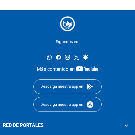
Síguenos en:
whatsapp
facebook
instagram
twitter
google
youtube-
Más contenido en
footer
Descarga nuestra app en
Descarga nuestra app en
RED DE PORTALES