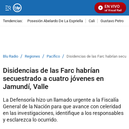
EN VIVO
Señal Visual Radio
Tendencias:
Posesión Abelardo De La Espriella
Cali
Gustavo Petro
PUBLICIDAD
/
/
/
Blu Radio
Regiones
Pacífico
Disidencias de las Farc habrían secue
Disidencias de las Farc habrían
secuestrado a cuatro jóvenes en
Jamundí, Valle
La Defensoría hizo un llamado urgente a la Fiscalía
General de la Nación para que avance con celeridad
en las investigaciones, identifique a los responsables
y esclarezca lo ocurrido.