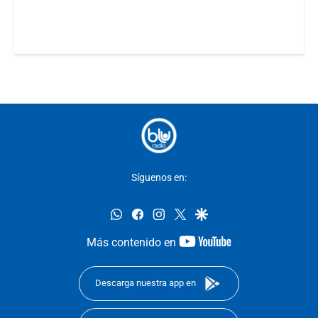
Síguenos en:
whatsapp
facebook
instagram
twitter
google
youtube-
Más contenido en
footer
Descarga nuestra app en