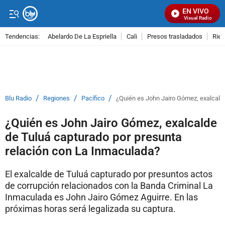
EN VIVO
Señal Visual Radio
Tendencias:
Abelardo De La Espriella
Cali
Presos trasladados
Rie
PUBLICIDAD
/
/
/
Blu Radio
Regiones
Pacífico
¿Quién es John Jairo Gómez, exalcald
¿Quién es John Jairo Gómez, exalcalde
de Tuluá capturado por presunta
relación con La Inmaculada?
El exalcalde de Tuluá capturado por presuntos actos
de corrupción relacionados con la Banda Criminal La
Inmaculada es John Jairo Gómez Aguirre. En las
próximas horas será legalizada su captura.