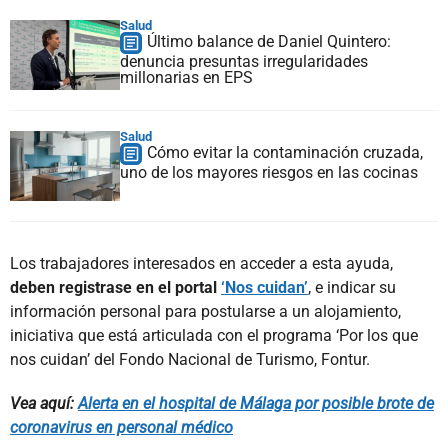
Salud
Último balance de Daniel Quintero:
denuncia presuntas irregularidades
millonarias en EPS
Salud
Cómo evitar la contaminación cruzada,
uno de los mayores riesgos en las cocinas
Los trabajadores interesados en acceder a esta ayuda,
deben registrase en el portal
‘Nos cuidan’
, e indicar su
información personal para postularse a un alojamiento,
iniciativa que está articulada con el programa ‘Por los que
nos cuidan’ del Fondo Nacional de Turismo, Fontur.
Vea aquí:
Alerta en el hospital de Málaga por posible brote de
coronavirus en personal médico