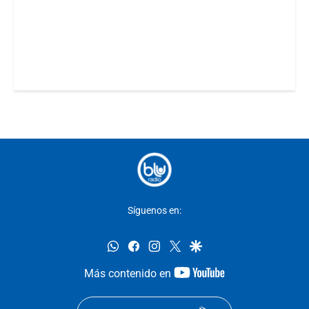
Síguenos en:
whatsapp
facebook
instagram
twitter
google
youtube-
Más contenido en
footer