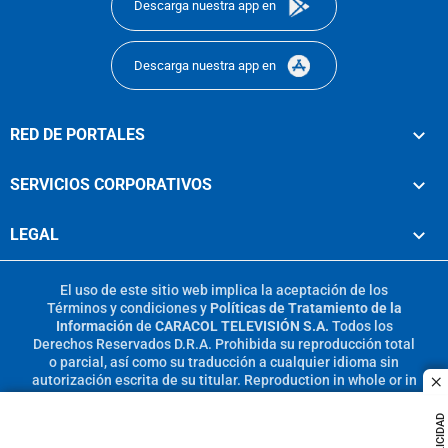
Descarga nuestra app en
Descarga nuestra app en
RED DE PORTALES
SERVICIOS CORPORATIVOS
LEGAL
El uso de este sitio web implica la aceptación de los
Términos y condiciones
y
Políticas de Tratamiento de la
Información
de
CARACOL TELEVISIÓN S.A.
Todos los
Derechos Reservados D.R.A. Prohibida su reproducción total
o parcial, así como su traducción a cualquier idioma sin
autorización escrita de su titular. Reproduction in whole or in
c
part, or translation without written permission is prohibited.
All rights reserved 2025.
PUBLICIDAD