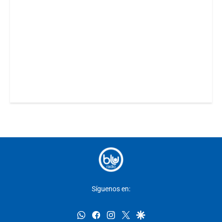
Síguenos en:
whatsapp
facebook
instagram
twitter
google