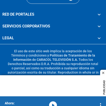
RED DE PORTALES
SERVICIOS CORPORATIVOS
LEGAL
El uso de este sitio web implica la aceptación de los
Términos y condiciones
y
Políticas de Tratamiento de la
Información
de
CARACOL TELEVISIÓN S.A.
Todos los
Derechos Reservados D.R.A. Prohibida su reproducción total
o parcial, así como su traducción a cualquier idioma sin
autorización escrita de su titular. Reproduction in whole or in
c
part, or translation without written permission is prohibited.
All rights reserved 2025.
PUBLICIDAD
MIEMBRO DE:
media-icon