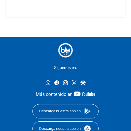
Síguenos en:
whatsapp
facebook
instagram
twitter
google
youtube-
Más contenido en
footer
Descarga nuestra app en
Descarga nuestra app en