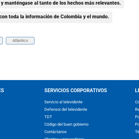
y manténgase al tanto de los hechos más relevantes.
con toda la información de Colombia y el mundo.
Atlántico
ES
SERVICIOS CORPORATIVOS
L
Servicio al televidente
Co
Defensor del televidente
Re
TDT
Po
Código del buen gobierno
Po
Contáctanos
Té