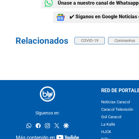
Únase a nuestro canal de Whatsapp 
✔️ Síganos en Google Noticias 
Relacionados
COVID-19
Coronavirus
RED DE PORTAL
Noticias Caracol
Caracol Televisión
Síguenos en:
Gol Caracol
whatsapp
facebook
instagram
twitter
google
La Kalle
HJCK
youtube-
Más contenido en